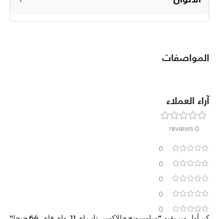
المواصفات
آراء العملاء
0 reviews
0
0
0
0
0
كن أول من يقيم “سامسونج جالاكسي تاب إي 11, واي فاي, 64 جيجا”