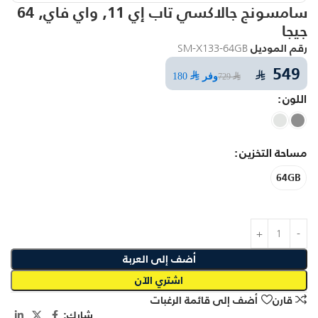
سامسونج جالاكسي تاب إي 11, واي فاي, 64
جيجا
رقم الموديل
SM-X133-64GB
549
⃁
وفر
⃁ 180
⃁ 729
اللون
مساحة التخزين
64GB
أضف إلى العربة
اشتري الآن
قارن
أضف إلى قائمة الرغبات
شارك: