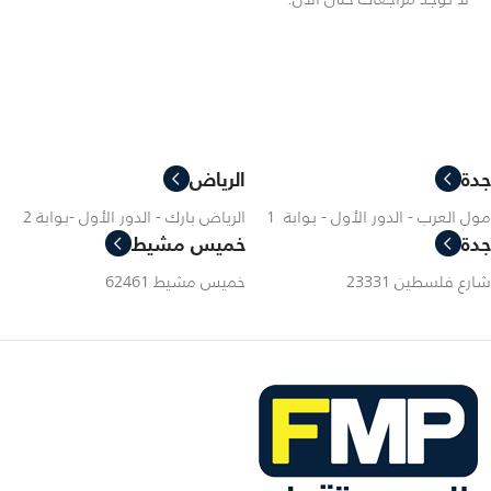
جدة
الرياض
مول العرب - الدور الأول - بوابة 1
الرياض بارك - الدور الأول -بوابة 2
جدة
خميس مشيط
شارع فلسطين 23331
خميس مشيط 62461