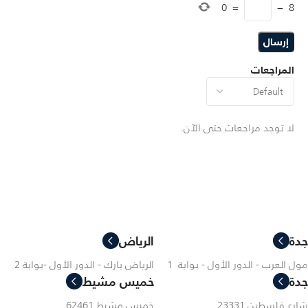
0
=
−
8
المراجعات
لا توجد مراجعات حتى الآن.
جدة
الرياض
مول العرب - الدور الأول - بوابة 1
الرياض بارك - الدور الأول -بوابة 2
جدة
خميس مشيط
شارع فلسطين 23331
خميس مشيط 62461