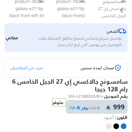
الشحن
مجاني
توصيل سريع ومجاني لجميع مناطق المملكه وقت
التوصيل من يومين الي اربع ايام عمل
مزيد من التفاصيل
ضمان لمدة سنتين
سامسونج جالاكسي إي 27 الجيل الخامس 6
رام 128 جيجا
رقم الموديل
SM-A276BZKIMEA
متوفر
999
⃁
وفر
⃁ 150
⃁ 1,149
اللون
أسود