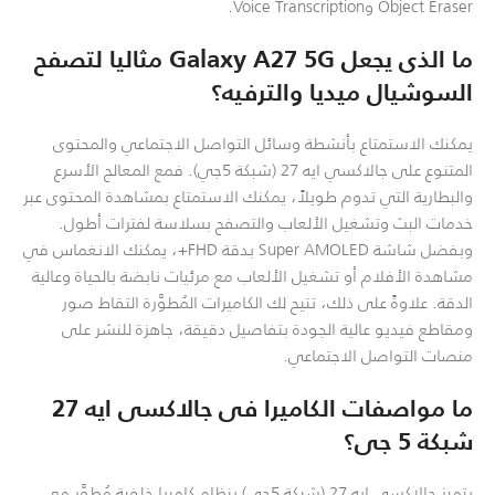
Object Eraser وVoice Transcription.
ما الذى يجعل Galaxy A27 5G مثاليا لتصفح
السوشيال ميديا والترفيه؟
يمكنك الاستمتاع بأنشطة وسائل التواصل الاجتماعي والمحتوى
المتنوع على جالاكسي ايه 27 (شبكة 5جي). فمع المعالج الأسرع
والبطارية التي تدوم طويلاً، يمكنك الاستمتاع بمشاهدة المحتوى عبر
خدمات البث وتشغيل الألعاب والتصفح بسلاسة لفترات أطول.
وبفضل شاشة Super AMOLED بدقة FHD+، يمكنك الانغماس في
مشاهدة الأفلام أو تشغيل الألعاب مع مرئيات نابضة بالحياة وعالية
الدقة. علاوةً على ذلك، تتيح لك الكاميرات المُطوَّرة التقاط صور
ومقاطع فيديو عالية الجودة بتفاصيل دقيقة، جاهزة للنشر على
منصات التواصل الاجتماعي.
ما مواصفات الكاميرا فى جالاكسى ايه 27
شبكة 5 جى؟
يتميز جالاكسي ايه 27 (شبكة 5جي) بنظام كاميرا خلفية مُطوَّر مع