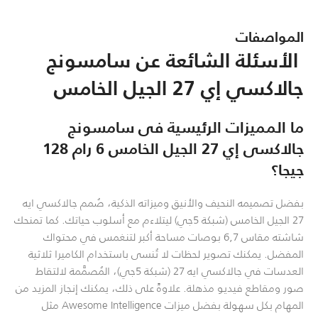
المواصفات
الأسئلة الشائعة عن سامسونج
جالاكسي إي 27 الجيل الخامس
ما المميزات الرئيسية فى سامسونج
جالاكسى إي 27 الجيل الخامس 6 رام 128
جيجا؟
بفضل تصميمه النحيف والأنيق وميزاته الذكية، صُمم جالاكسي ايه
27 الجيل الخامس (شبكة 5جي) ليتلاءم مع أسلوب حياتك. كما تمنحك
شاشته مقاس 6,7 بوصات مساحة أكبر لتنغمس في محتواك
المفضل. يمكنك تصوير لحظات لا تُنسى باستخدام الكاميرا ثلاثية
العدسات في جالاكسي ايه 27 (شبكة 5جي)، المُصمَّمة لالتقاط
صور ومقاطع فيديو مذهلة. علاوةً على ذلك، يمكنك إنجاز المزيد من
المهام بكل سهولة بفضل ميزات Awesome Intelligence مثل