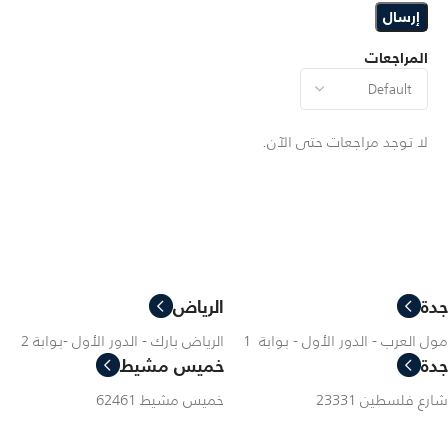
المراجعات
لا توجد مراجعات حتى الآن.
جدة
الرياض
مول العرب - الدور الأول - بوابة 1
الرياض بارك - الدور الأول -بوابة 2
جدة
خميس مشيط
شارع فلسطين 23331
خميس مشيط 62461