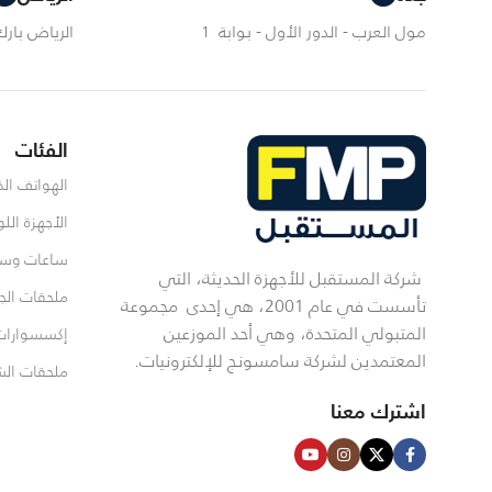
مول العرب - الدور الأول - بوابة 1
الرياض بارك 
الفئات
الهواتف الذ
الأجهزة اللو
ساعات وسم
شركة المستقبل للأجهزة الحديثة، التي
ملحقات الج
تأسست في عام 2001، هي إحدى مجموعة
المتبولي المتحدة، وهي أحد الموزعين
إكسسوارات
المعتمدين لشركة سامسونج للإلكترونيات.
ملحقات ال
اشترك معنا