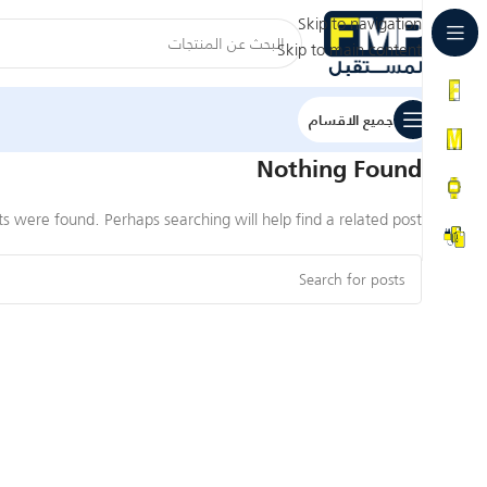
Skip to navigation
Skip to main content
جميع الاقسام
Nothing Found
ts were found. Perhaps searching will help find a related post.