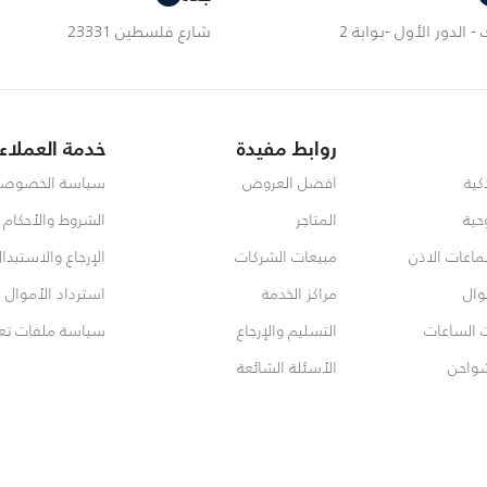
- الدور الأول -بوابة 2
شارع فلسطين 23331
روابط مفيدة
خدمة العملاء
كية
افضل العروض
سياسة الخصوصي
حية
المتاجر
الشروط والأحكام
اعات الاذن
مبيعات الشركات
الإرجاع والاستبدا
وال
مراكز الخدمة
استرداد الأموال
 الساعات
التسليم والإرجاع
سياسة ملفات تعري
شواحن
الأسئلة الشائعة