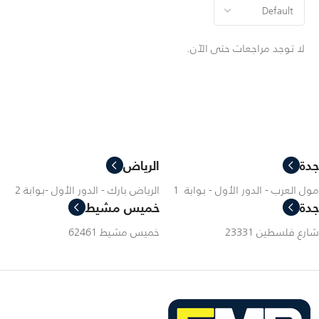
لا توجد مراجعات حتى الآن.
جدة
الرياض
مول العرب - الدور الأول - بوابة 1
الرياض بارك - الدور الأول -بوابة 2
جدة
خميس مشيط
شارع فلسطين 23331
خميس مشيط 62461