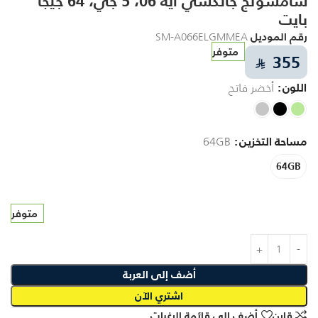
سامسونج جالكسي ايه 06، 5 جي، 64 جيجا
بايت
رقم الموديل
SM-A066ELGMMEA
متوفر
355
⃁
اللون
أخضر فاتح
مساحة التخزين
64GB
64GB
متوفر
أضف إلى العربة
اشتري الآن
قارن
أضف إلى قائمة الرغبات