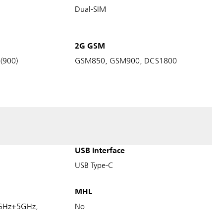
Dual-SIM
2G GSM
8(900)
GSM850, GSM900, DCS1800
USB Interface
USB Type-C
MHL
4GHz+5GHz,
No