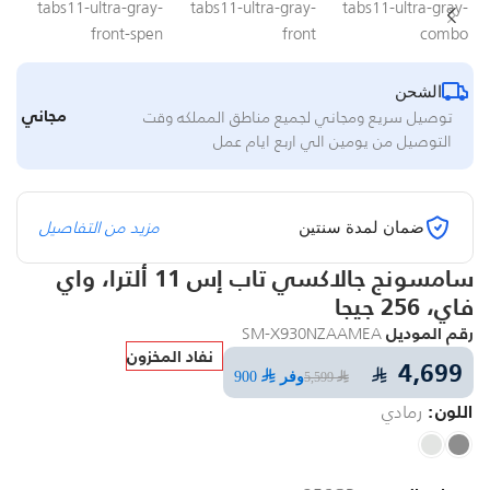
الشحن
مجاني
توصيل سريع ومجاني لجميع مناطق المملكه وقت
التوصيل من يومين الي اربع ايام عمل
مزيد من التفاصيل
ضمان لمدة سنتين
سامسونج جالاكسي تاب إس 11 ألترا، واي
فاي، 256 جيجا
رقم الموديل
SM-X930NZAAMEA
نفاد المخزون
4,699
⃁
وفر
⃁ 900
⃁ 5,599
اللون
رمادي