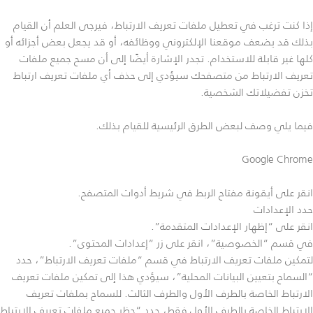
إذا كنت ترغب في تعطيل ملفات تعريف الارتباط، فيرجى العلم أن القيام
بذلك قد يضعف موقعنا الإلكتروني ووظائفه، أو قد يجعل بعض أجزائه أو
كلها غير قابلة للاستخدام. تجدر الإشارة أيضًا إلى أن مسح جميع ملفات
تعريف الارتباط من متصفحك سيؤدي إلى حذف أي ملفات تعريف ارتباط
تخزن تفضيلاتك الشخصية.
فيما يلي وصف لبعض الطرق الرئيسية للقيام بذلك.
Google Chrome
انقر على أيقونة مفتاح الربط في شريط أدوات المتصفح.
حدد الإعدادات
انقر على “إظهار الإعدادات المتقدمة”.
في قسم “الخصوصية”، انقر على زر “إعدادات المحتوى”.
لتمكين ملفات تعريف الارتباط في قسم “ملفات تعريف الارتباط”، حدد
“السماح بتعيين البيانات المحلية”، سيؤدي هذا إلى تمكين ملفات تعريف
الارتباط الخاصة بالطرف الأول والطرف الثالث. للسماح بملفات تعريف
الارتباط الخاصة بالطرف الأول فقط، حدد “حظر جميع ملفات تعريف الارتباط