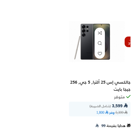
-3
3
جالكسي إس 25 ألترا, 5 جي, 256
جيجا بايت
متوفر
⃁ 3,599
(شامل الضريبة)
وفر
⃁ 1,800
⃁ 5,399
🎁 هدايا بقيمة
99
⃁